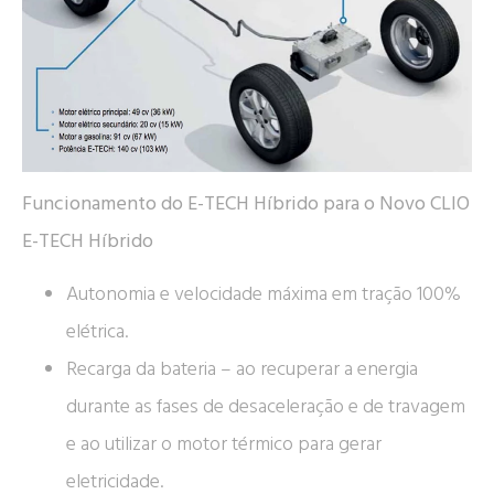
Funcionamento do E-TECH Híbrido para o Novo CLIO
E-TECH Híbrido
Autonomia e velocidade máxima em tração 100%
elétrica.
Recarga da bateria – ao recuperar a energia
durante as fases de desaceleração e de travagem
e ao utilizar o motor térmico para gerar
eletricidade.