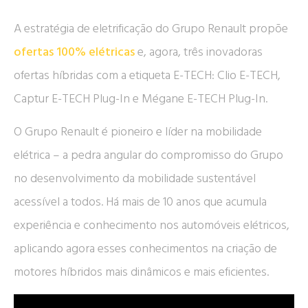
A estratégia de eletrificação do Grupo Renault propõe
ofertas 100% elétricas
e, agora, três inovadoras
ofertas híbridas com a etiqueta E-TECH: Clio E-TECH,
Captur E-TECH Plug-In e Mégane E-TECH Plug-In.
O Grupo Renault é pioneiro e líder na mobilidade
elétrica – a pedra angular do compromisso do Grupo
no desenvolvimento da mobilidade sustentável
acessível a todos. Há mais de 10 anos que acumula
experiência e conhecimento nos automóveis elétricos,
aplicando agora esses conhecimentos na criação de
motores híbridos mais dinâmicos e mais eficientes.